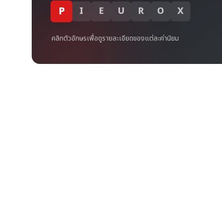
P
I
E
U
R
O
X
คลิกตัวอักษรเพื่อดูรายละเอียดของแต่ละค่านิยม