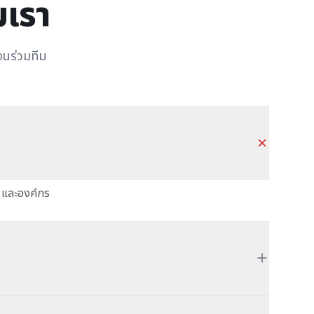
มเรา
่อนร่วมทีม
น และองค์กร