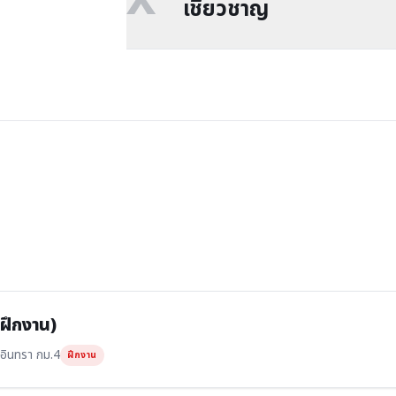
X
เชี่ยวชาญ
(ฝึกงาน)
อินทรา กม.4
ฝึกงาน